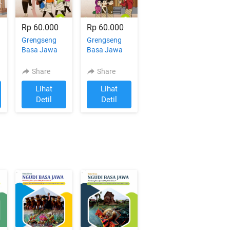
Rp 60.000
Rp 60.000
Grengseng
Grengseng
Basa Jawa
Basa Jawa
Kelas 2 untuk
Kelas 1 untuk
SD/MI
SD/MI
Share
Share
Lihat
Lihat
`
`
Detil
Detil