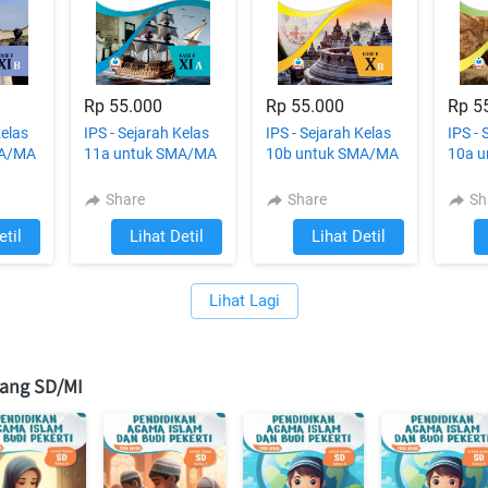
Rp 55.000
Rp 55.000
Rp 5
Kelas
IPS - Sejarah Kelas
IPS - Sejarah Kelas
IPS - 
MA/MA
11a untuk SMA/MA
10b untuk SMA/MA
10a 
Share
Share
Sh
etil
Lihat Detil
Lihat Detil
`
`
Lihat Lagi
`
jang SD/MI