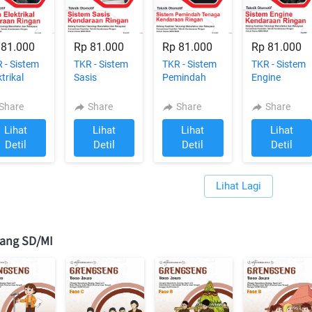
 81.000
Rp 81.000
Rp 81.000
Rp 81.000
 - Sistem
TKR - Sistem
TKR - Sistem
TKR - Sistem
ktrikal
Sasis
Pemindah
Engine
ndaraan
Kendaraan
Tenaga
Kendaraan
gan FASE
Ringan FASE
Kendaraan
Ringan FASE
Share
Share
Share
Share
ntuk
F untuk
Ringan FASE
F untuk
Lihat
Lihat
Lihat
Lihat
K/MAK
SMK/MAK
F untuk
SMK/MAK
`
`
`
SMK/MAK
Detil
Detil
Detil
Detil
Lihat Lagi
`
jang SD/MI