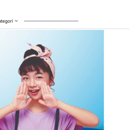
tegori
tegori