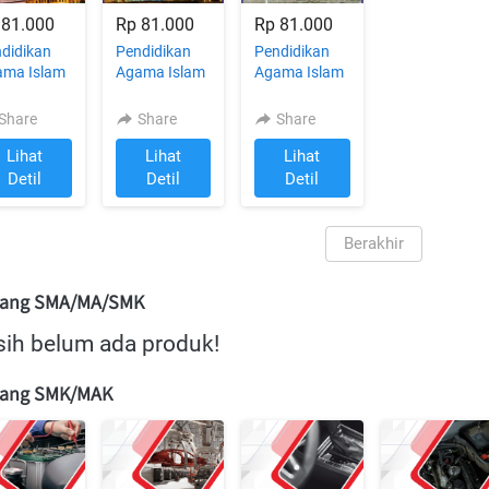
 81.000
Rp 81.000
Rp 81.000
didikan
Pendidikan
Pendidikan
ama Islam
Agama Islam
Agama Islam
 Budi
dan Budi
dan Budi
erti Kelas
Pekerti Kelas
Pekerti Kelas
Share
Share
Share
ntuk
8 untuk
7 untuk
Lihat
Lihat
Lihat
P/MTS
SMP/MTS
SM/MTS
`
`
Detil
Detil
Detil
Berakhir
`
jang SMA/MA/SMK
ih belum ada produk!
jang SMK/MAK