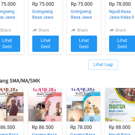
 75.000
Rp 75.000
Rp 75.000
Rp 78.000
engseng
Grengseng
Grengseng
Ngudi Basa
sa Jawa
Basa Jawa
Basa Jawa
Jawa Kelas 9
as 9 untuk
Kelas 8 untuk
Kelas 7 untuk
untuk
P/MTS
SMP/MTS
SMP/MTS
SMP/MTS
Share
Share
Share
Share
Lihat
Lihat
Lihat
Lihat
`
`
`
`
Detil
Detil
Detil
Detil
Lihat Lagi
`
jang SMA/MA/SMK
 86.500
Rp 86.500
Rp 78.000
Rp 88.000
yeng Basa
Gayeng Basa
Gayeng Basa
Ngudi Basa