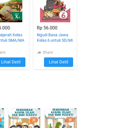
5.000
Rp 56.000
Sejarah Kelas
Ngudi Basa Jawa
untuk SMA/MA
Kelas 6 untuk SD/MI
are
Share
Lihat Detil
Lihat Detil
`
`