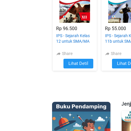
Rp 96.500
Rp 55.000
IPS - Sejarah Kelas
IPS - Sejarah 
12 untuk SMA/MA
11b untuk S
Share
Share
Lihat Detil
Lihat D
`
`
Jen