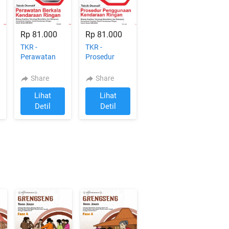
Rp 81.000
Rp 81.000
TKR -
TKR -
Perawatan
Prosedur
Berkala
Penggunaan
Kendaraan
Kendaraan
Share
Share
Ringan FASE
Ringan FASE
Lihat
Lihat
F untuk
F untuk
`
`
SMK/MAK
SMK/MAK
Detil
Detil