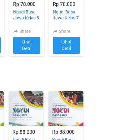
Rp 78.000
Rp 78.000
Ngudi Basa
Ngudi Basa
Jawa Kelas 8
Jawa Kelas 7
untuk
untuk
SMP/MTS
SMP/SMK
Share
Share
Lihat
Lihat
`
`
Detil
Detil
Rp 88.000
Rp 88.000
Ngudi Basa
Ngudi Basa