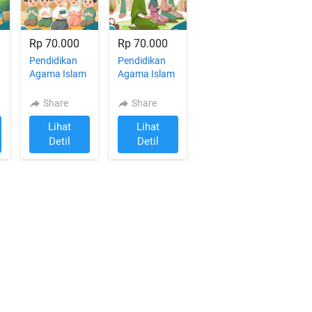
Rp 70.000
Rp 70.000
Pendidikan
Pendidikan
Agama Islam
Agama Islam
dan Budi
dan Budi
Pekerti 3
Pekerti 2
Share
Share
untuk SD/MI
untuk SD/MI
Lihat
Lihat
`
`
Detil
Detil