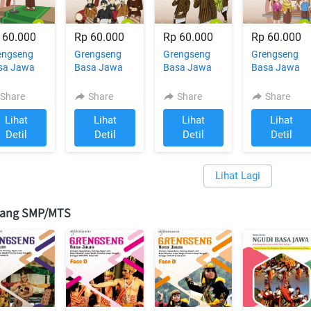
 60.000
Rp 60.000
Rp 60.000
Rp 60.000
engseng
Grengseng
Grengseng
Grengseng
sa Jawa
Basa Jawa
Basa Jawa
Basa Jawa
as 6 untuk
Kelas 5 untuk
Kelas 4 untuk
Kelas 3 untuk
/MI
SD/MI
SD/MI
SD/MI
Share
Share
Share
Share
Lihat
Lihat
Lihat
Lihat
`
`
`
`
Detil
Detil
Detil
Detil
Lihat Lagi
`
jang SMP/MTS