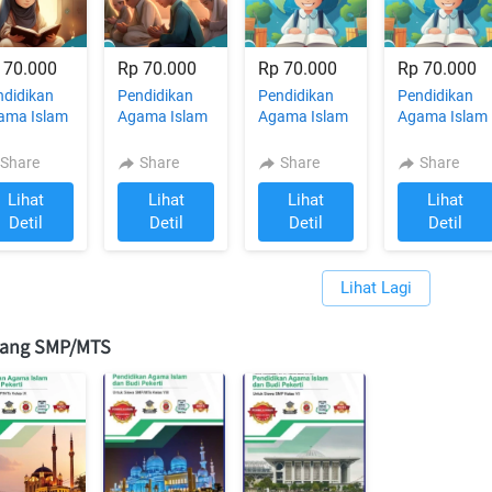
 70.000
Rp 70.000
Rp 70.000
Rp 70.000
ndidikan
Pendidikan
Pendidikan
Pendidikan
ama Islam
Agama Islam
Agama Islam
Agama Islam
n Budi
dan Budi
dan Budi
dan Budi
erti Kelas
Pekerti Kelas
Pekerti 4
Pekerti 4
Share
Share
Share
Share
untuk
5 untuk
untuk SD/MI
untuk SD/MI
Lihat
Lihat
Lihat
Lihat
/MI
SD/MI
`
`
`
`
Detil
Detil
Detil
Detil
Lihat Lagi
`
jang SMP/MTS