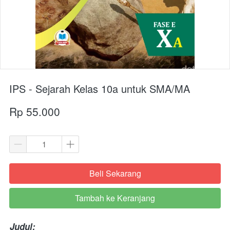
IPS - Sejarah Kelas 10a untuk SMA/MA
Rp 55.000
Beli Sekarang
`
Tambah ke Keranjang
`
Judul: