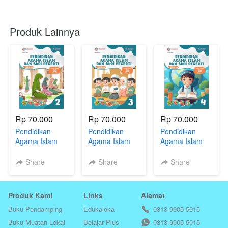
Produk Lainnya
Rp 70.000
Rp 70.000
Rp 70.000
Pendidikan
Pendidikan
Pendidikan
Agama Islam
Agama Islam
Agama Islam
dan Budi
dan Budi
dan Budi
Pekerti 2 untuk
Pekerti 3 untuk
Pekerti 4 untuk
Share
Share
Share
SD/MI
SD/MI
SD/MI
Produk Kami
Links
Alamat
Buku Pendamping
Edukaloka
0813-9905-5015
Buku Muatan Lokal
Belajar Plus
0813-9905-5015