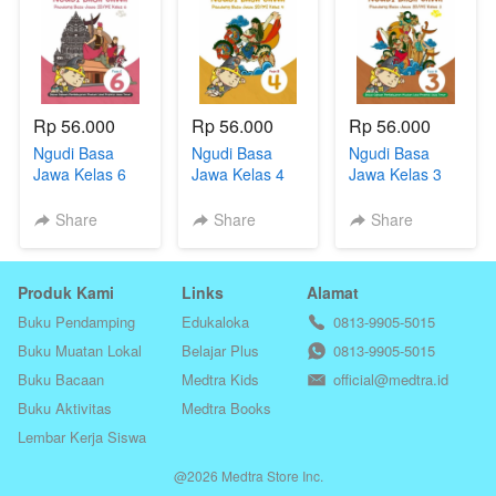
Rp 56.000
Rp 56.000
Rp 56.000
Ngudi Basa
Ngudi Basa
Ngudi Basa
Jawa Kelas 6
Jawa Kelas 4
Jawa Kelas 3
untuk SD/MI
untuk SD/MI
untuk SD/MI
Share
Share
Share
Produk Kami
Links
Alamat
Buku Pendamping
Edukaloka
0813-9905-5015
Buku Muatan Lokal
Belajar Plus
0813-9905-5015
Buku Bacaan
Medtra Kids
official@medtra.id
Buku Aktivitas
Medtra Books
Lembar Kerja Siswa
@
2026
Medtra Store Inc.