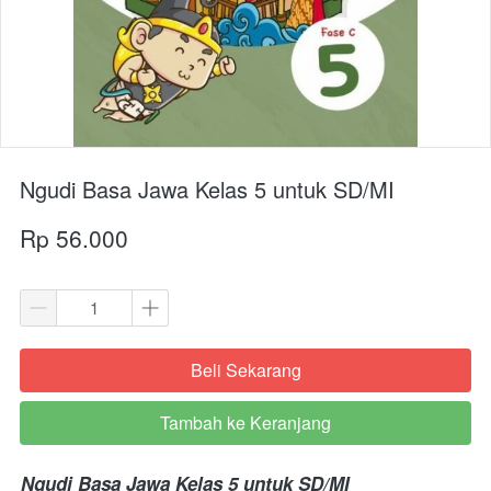
Ngudi Basa Jawa Kelas 5 untuk SD/MI
Rp 56.000
Beli Sekarang
`
Tambah ke Keranjang
`
Ngudi Basa Jawa Kelas 5 untuk SD/MI 